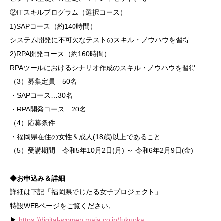
②ITスキルプログラム（選択コース）
1)SAPコース（約140時間）
システム開発に不可欠なテストのスキル・ノウハウを習得
2)RPA開発コース（約160時間）
RPAツールにおけるシナリオ作成のスキル・ノウハウを習得
（3）募集定員 50名
・SAPコース…30名
・RPA開発コース…20名
（4）応募条件
・福岡県在住の女性＆成人(18歳)以上であること
（5）受講期間 令和5年10月2日(月) ～ 令和6年2月9日(金)
◆お申込み＆詳細
詳細は下記「福岡県でじたる女子プロジェクト」
特設WEBページをご覧ください。
▶
https://digital-women.maia.co.jp/fukuoka