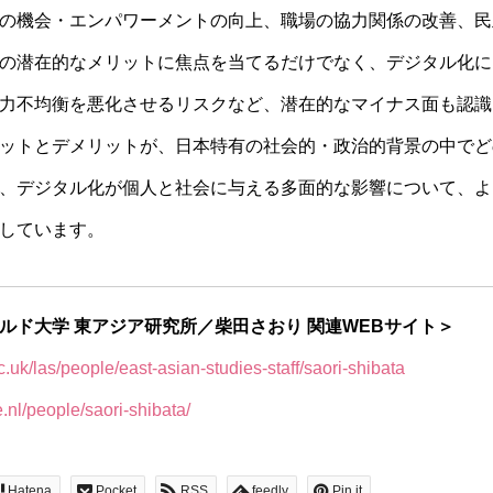
の機会・エンパワーメントの向上、職場の協力関係の改善、民
の潜在的なメリットに焦点を当てるだけでなく、デジタル化に
力不均衡を悪化させるリスクなど、潜在的なマイナス面も認識
ットとデメリットが、日本特有の社会的・政治的背景の中でど
、デジタル化が個人と社会に与える多面的な影響について、よ
しています。
ルド大学 東アジア研究所／柴田さおり 関連WEBサイト＞
c.uk/las/people/east-asian-studies-staff/saori-shibata
e.nl/people/saori-shibata/
Hatena
Pocket
RSS
feedly
Pin it