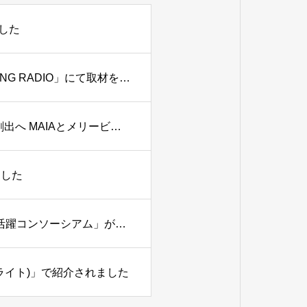
した
MAIA代表 月田有香がFMラジオ局 J-WAVE「TOKYO MORNING RADIO」にて取材を受けました
中小企業の経理DX推進と女性デジタル人材の活躍機会創出へ MAIAとメリービズが業務提携
ました
女性活躍×地域DXの新たなモデルを創出 「官民連携DX女性活躍コンソーシアム」が始動 MAIAが実践事例を発信
ライト)」で紹介されました