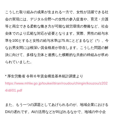
こうした取り組みの成果が生まれる一方で、女性が活躍できる社
会の実現には、デジタル分野への女性の参入促進や、育児・介護
等と両立できる柔軟な働き方が可能な就労環境の整備など、社会
全体でのより広範な対応が必要となります。実際、男性の給与水
準を100とすると女性の給与水準は75.8にとどまるなど（*）、今
なお男女間には根深い賃金格差が存在します。こうした問題の解
決に向けて、多様な主体と連携した横断的な共創の枠組みが求め
られていました。
* 厚生労働省 令和６年賃金構造基本統計調査より
https://www.mhlw.go.jp/toukei/itiran/roudou/chingin/kouzou/z202
4/dl/01.pdf
また、もう一つの課題としてあげられるのが、地域企業における
DXの遅れです。AIの活用などが叫ばれるなかで、地域の中小企