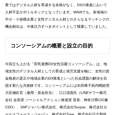
業ではデジタル人材を育成する余裕がなく、DXの推進において
人材不足がボトルネックとなっています。MAIAでも、各地域の
中小・小規模企業と女性デジタル人材とのさらなるマッチングの
機会創出は、今後注力すべきポイントとして模索していました。
コンソーシアムの概要と設立の目的
今回立ち上がる「官民連携DX女性活躍コンソーシアム」は、地
域女性のデジタル人材としての育成と就労支援を軸に、女性の賃
金格差の是正や地域企業のDX推進といった社会課題の解決を目
指す新たな共創体です。コンソーシアムには矢田稚子前内閣総理
大臣補佐官（雇用・賃金担当）、江口清貴氏（LINEヤフー株式
会社 会長室 ソーシャルアクション推進室 室長、神奈川県CIO兼
CDO）、SAPジャパン株式会社、株式会社Surpas、株式会社セ
ールスフォース・ジャパン、株式会社Trive、株式会社日立製作